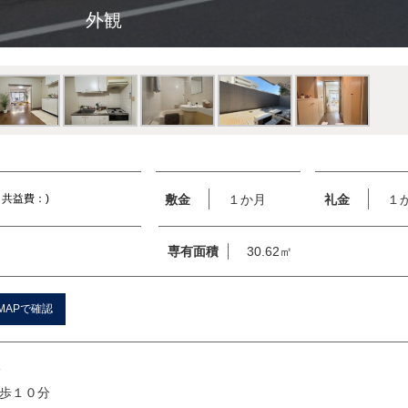
外観
敷金
１か月
礼金
１
/ 共益費：)
専有面積
30.62㎡
MAPで確認
分
歩１０分