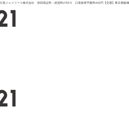
C造ジェイリース株式会社 初回保証料：総賃料の50％ 口座振替手数料440円【交通】東京都板橋区栄