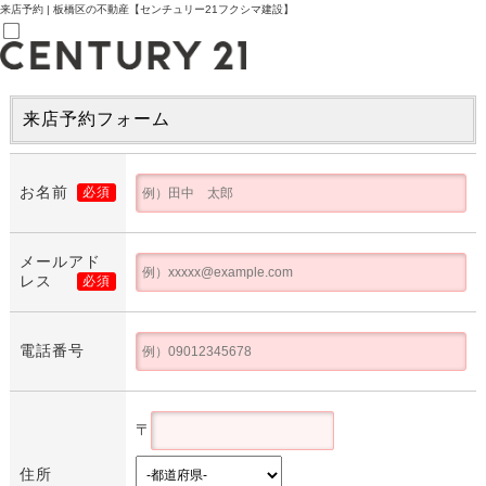
来店予約 | 板橋区の不動産【センチュリー21フクシマ建設】
売買部
来店予約フォーム
0120-800-844
賃貸部
03-6912-3505
購入
お名前
必須
会員メニュー
新規会員登録
ログイン
お気に入り物件一覧
メールアド
物件閲覧履歴
レス
必須
物件を探す
購入TOP
条件から探す
電話番号
学区から探す
町名から探す
マップで探す
住宅ローン控除シミュレータ
〒
新築戸建て
中古戸建て
マンション
住所