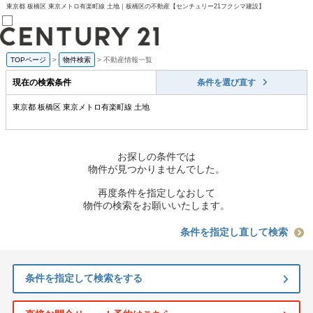
東京都 板橋区 東京メトロ有楽町線 土地｜板橋区の不動産【センチュリー21フクシマ建設】
TOPページ
>
物件検索
>
不動産情報一覧
売買部
0120-800-844
現在の検索条件
条件を選び直す
賃貸部
03-6912-3505
東京都 板橋区 東京メトロ有楽町線 土地
購入
会員メニュー
新規会員登録
ログイン
お探しの条件では
お気に入り物件一覧
物件が見つかりませんでした。
物件閲覧履歴
物件を探す
再度条件を指定しなおして
購入TOP
物件の検索をお願いいたします。
条件から探す
学区から探す
条件を指定し直して検索
町名から探す
マップで探す
住宅ローン控除シミュレータ
条件を指定して検索をする
新築戸建て
中古戸建て
マンション