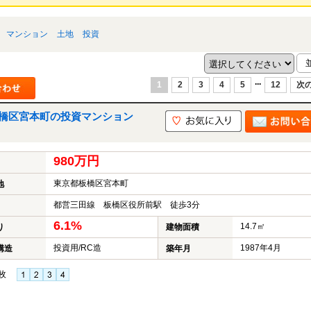
マンション
土地
投資
...
1
2
3
4
5
12
次の
橋区宮本町の投資マンション
980万円
東京都板橋区宮本町
地
都営三田線 板橋区役所前駅 徒歩3分
6.1%
14.7㎡
り
建物面積
投資用/RC造
1987年4月
構造
築年月
枚