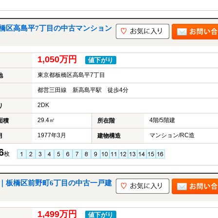
橋区高島平7丁目の中古マンション
1,050万円
値下がり
東京都板橋区高島平7丁目
地
都営三田線 新高島平駅 徒歩4分
2DK
り
29.4㎡
4階/5階建
面積
所在階
1977年3月
マンション/RC造
月
建物構造
6
枚
｜板橋区前野町6丁目の中古一戸建
1,499万円
値下がり