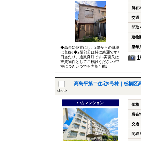
所在
交通
間取
建物
築年
◆高台に位置にし、2階からの眺望
は良好♪◆2階部分は特に綺麗です♪
1
日当たり。通風良好です♪実需又は
投資物件としてご検討ください♪空
室につきいつでも内覧可能♪
高島平第二住宅9号棟｜板橋区
check
中古マンション
価格
所在
交通
間取