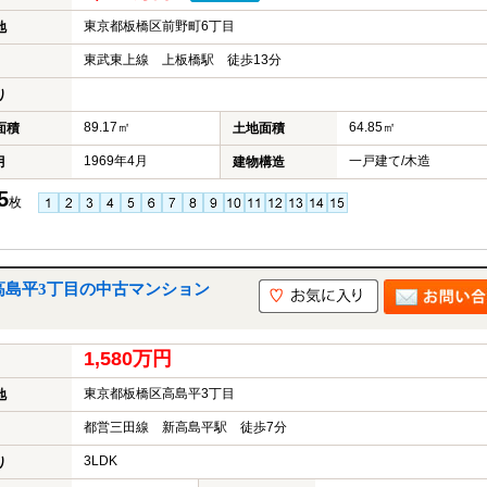
東京都板橋区前野町6丁目
地
東武東上線 上板橋駅 徒歩13分
り
89.17㎡
64.85㎡
面積
土地面積
1969年4月
一戸建て/木造
月
建物構造
5
枚
高島平3丁目の中古マンション
1,580万円
東京都板橋区高島平3丁目
地
都営三田線 新高島平駅 徒歩7分
3LDK
り