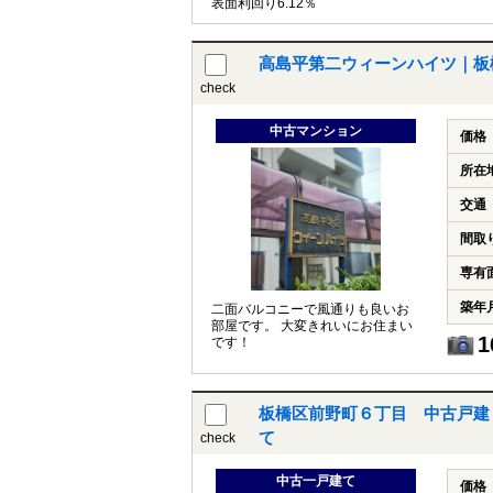
表面利回り6.12％
高島平第二ウィーンハイツ｜板
check
中古マンション
価格
所在
交通
間取
専有
築年
二面バルコニーで風通りも良いお
部屋です。 大変きれいにお住まい
1
です！
板橋区前野町６丁目 中古戸建
て
check
中古一戸建て
価格