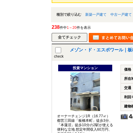
種別で絞り込む
新築一戸建て
中古一戸建て
238
件中
1～20
件を表示
メゾン・ド・エスポワール｜板
check
投資マンション
価格
所在
交通
利回
建物
4
オーナーチェンジ1R（16.77㎡）
都営三田線「板橋本町」徒歩3分、
「本蓮沼」徒歩10分の2駅が使える
便利な立地 想定年間収入60万円、