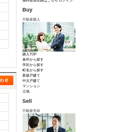
無料会員登録はこちら
ログイン
Buy
不動産購入
購入TOP
条件から探す
学区から探す
町名から探す
新築戸建て
中古戸建て
マンション
土地
Sell
不動産売却