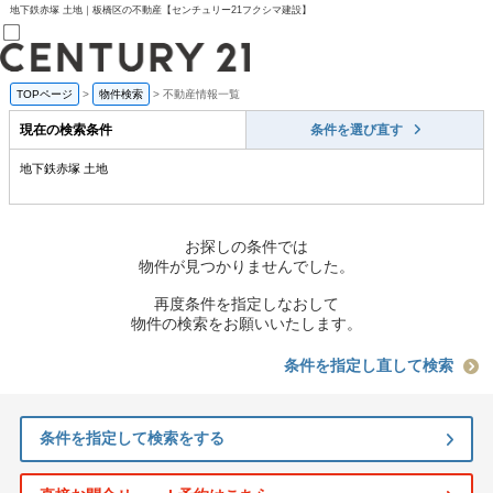
地下鉄赤塚 土地｜板橋区の不動産【センチュリー21フクシマ建設】
TOPページ
>
物件検索
>
不動産情報一覧
売買部
0120-800-844
現在の検索条件
条件を選び直す
賃貸部
03-6912-3505
地下鉄赤塚 土地
購入
会員メニュー
新規会員登録
ログイン
お探しの条件では
お気に入り物件一覧
物件が見つかりませんでした。
物件閲覧履歴
物件を探す
再度条件を指定しなおして
購入TOP
物件の検索をお願いいたします。
条件から探す
学区から探す
条件を指定し直して検索
町名から探す
マップで探す
住宅ローン控除シミュレータ
条件を指定して検索をする
新築戸建て
中古戸建て
マンション