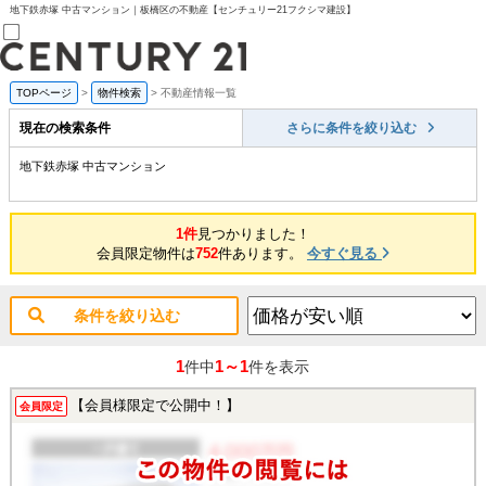
地下鉄赤塚 中古マンション｜板橋区の不動産【センチュリー21フクシマ建設】
TOPページ
>
物件検索
>
不動産情報一覧
売買部
0120-800-844
現在の検索条件
さらに条件を絞り込む
賃貸部
03-6912-3505
地下鉄赤塚 中古マンション
購入
会員メニュー
新規会員登録
1件
見つかりました！
ログイン
会員限定物件は
752
件あります。
今すぐ見る
お気に入り物件一覧
物件閲覧履歴
物件を探す
条件を絞り込む
購入TOP
条件から探す
学区から探す
1
1～1
件中
件を表示
町名から探す
マップで探す
【会員様限定で公開中！】
会員限定
住宅ローン控除シミュレータ
新築戸建て
中古戸建て
マンション