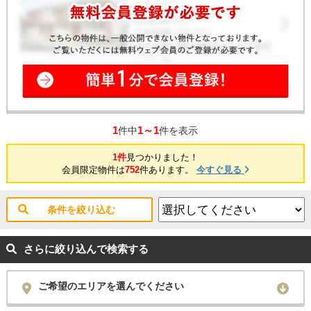
土地
1
1～1
件中
件を表示
1件
見つかりました！
会員限定物件は
752
件あります。
今すぐ見る
条件を絞り込む
さらに絞り込んで検索する
ご希望のエリアを選んでください