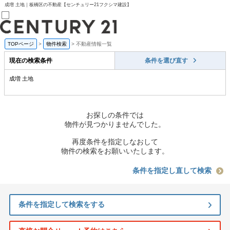
成増 土地｜板橋区の不動産【センチュリー21フクシマ建設】
TOPページ
>
物件検索
>
不動産情報一覧
売買部
0120-800-844
現在の検索条件
条件を選び直す
賃貸部
03-6912-3505
成増 土地
購入
会員メニュー
新規会員登録
ログイン
お探しの条件では
お気に入り物件一覧
物件が見つかりませんでした。
物件閲覧履歴
物件を探す
再度条件を指定しなおして
購入TOP
物件の検索をお願いいたします。
条件から探す
学区から探す
条件を指定し直して検索
町名から探す
マップで探す
住宅ローン控除シミュレータ
条件を指定して検索をする
新築戸建て
中古戸建て
マンション