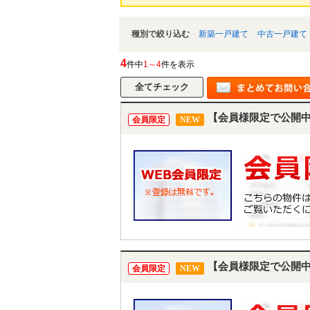
種別で絞り込む
新築一戸建て
中古一戸建て
4
件中
1～4
件を表示
【会員様限定で公開
会員限定
NEW
【会員様限定で公開
会員限定
NEW