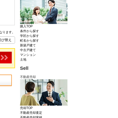
購入TOP
条件から探す
なります。
学区から探す
町名から探す
新築戸建て
中古戸建て
マンション
土地
Sell
不動産売却
売却TOP
不動産売却査定
不動産売却実績