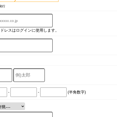
発行
アドレスはログインに使用します。
-
-
(半角数字)