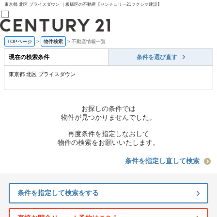
東京都 北区 プライスダウン ｜板橋区の不動産【センチュリー21フクシマ建設】
TOPページ
>
物件検索
>
不動産情報一覧
売買部
0120-800-844
現在の検索条件
条件を選び直す
賃貸部
03-6912-3505
東京都 北区 プライスダウン
購入
会員メニュー
新規会員登録
ログイン
お探しの条件では
お気に入り物件一覧
物件が見つかりませんでした。
物件閲覧履歴
物件を探す
再度条件を指定しなおして
購入TOP
物件の検索をお願いいたします。
条件から探す
学区から探す
条件を指定し直して検索
町名から探す
マップで探す
住宅ローン控除シミュレータ
条件を指定して検索をする
新築戸建て
中古戸建て
マンション