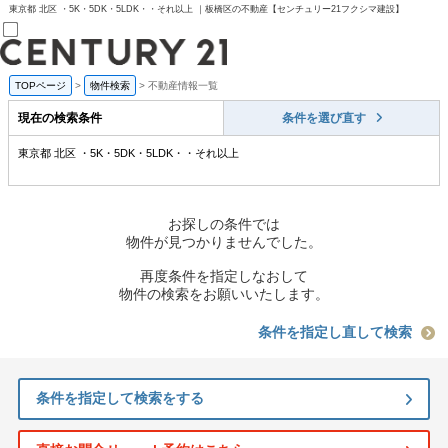
東京都 北区 ・5K・5DK・5LDK・・それ以上 ｜板橋区の不動産【センチュリー21フクシマ建設】
TOPページ
>
物件検索
>
不動産情報一覧
売買部
0120-800-844
現在の検索条件
条件を選び直す
賃貸部
03-6912-3505
東京都 北区 ・5K・5DK・5LDK・・それ以上
購入
会員メニュー
新規会員登録
ログイン
お探しの条件では
お気に入り物件一覧
物件が見つかりませんでした。
物件閲覧履歴
物件を探す
再度条件を指定しなおして
購入TOP
物件の検索をお願いいたします。
条件から探す
学区から探す
条件を指定し直して検索
町名から探す
マップで探す
住宅ローン控除シミュレータ
条件を指定して検索をする
新築戸建て
中古戸建て
マンション