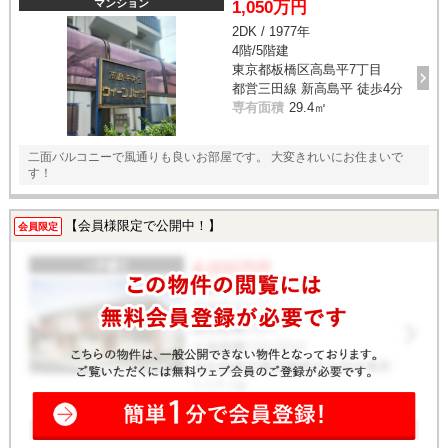
マンション
1,050万円
土地
2DK / 1977年
4階/5階建
東京都板橋区高島平7丁目
都営三田線 新高島平 徒歩4分
専有面積
29.4㎡
二面バルコニーで風通りも良いお部屋です。 大変きれいにお住まいで
す！
【会員様限定で公開中！】
会員限定