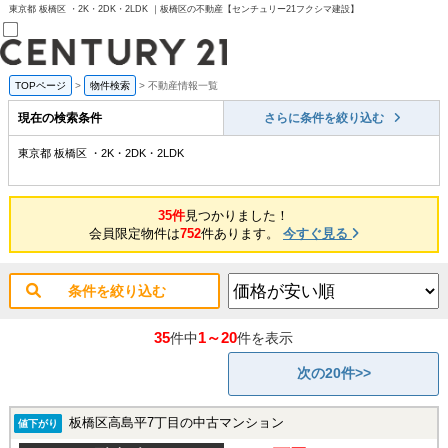
東京都 板橋区 ・2K・2DK・2LDK ｜板橋区の不動産【センチュリー21フクシマ建設】
TOPページ
>
物件検索
>
不動産情報一覧
売買部
0120-800-844
現在の検索条件
さらに条件を絞り込む
賃貸部
03-6912-3505
東京都 板橋区 ・2K・2DK・2LDK
購入
会員メニュー
新規会員登録
35件
見つかりました！
ログイン
会員限定物件は
752
件あります。
今すぐ見る
お気に入り物件一覧
物件閲覧履歴
物件を探す
条件を絞り込む
購入TOP
条件から探す
学区から探す
35
1～20
件中
件を表示
町名から探す
マップで探す
次の20件>>
住宅ローン控除シミュレータ
新築戸建て
中古戸建て
板橋区高島平7丁目の中古マンション
値下がり
マンション