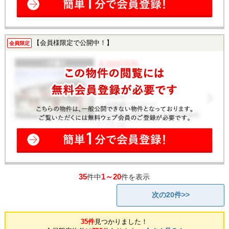
【会員様限定で公開中！】
会員限定
35
1～20
件中
件を表示
次の20件>>
35件
見つかりました！