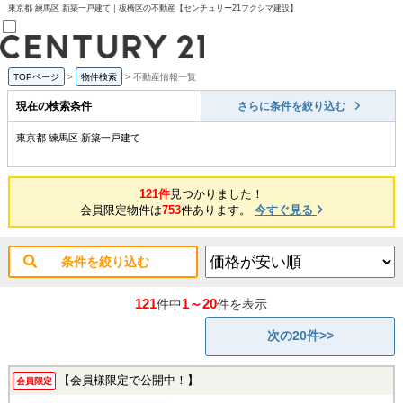
東京都 練馬区 新築一戸建て｜板橋区の不動産【センチュリー21フクシマ建設】
TOPページ
>
物件検索
>
不動産情報一覧
売買部
0120-800-844
現在の検索条件
さらに条件を絞り込む
賃貸部
03-6912-3505
東京都 練馬区 新築一戸建て
購入
会員メニュー
新規会員登録
121件
見つかりました！
ログイン
会員限定物件は
753
件あります。
今すぐ見る
お気に入り物件一覧
物件閲覧履歴
物件を探す
条件を絞り込む
購入TOP
条件から探す
学区から探す
121
1～20
件中
件を表示
町名から探す
マップで探す
次の20件>>
住宅ローン控除シミュレータ
新築戸建て
中古戸建て
【会員様限定で公開中！】
会員限定
マンション