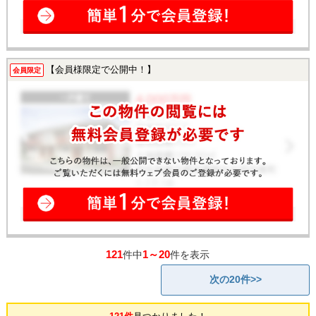
【会員様限定で公開中！】
会員限定
121
1～20
件中
件を表示
次の20件>>