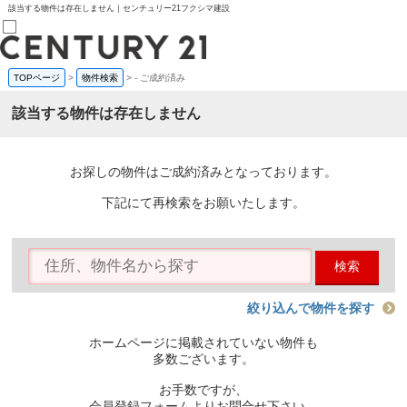
該当する物件は存在しません｜センチュリー21フクシマ建設
TOPページ
>
物件検索
>
-
ご成約済み
売買部
0120-800-844
該当する物件は存在しません
賃貸部
03-6912-3505
購入
会員メニュー
お探しの物件はご成約済みとなっております。
新規会員登録
ログイン
下記にて再検索をお願いたします。
お気に入り物件一覧
物件閲覧履歴
物件を探す
検索
購入TOP
条件から探す
学区から探す
絞り込んで物件を探す
町名から探す
マップで探す
ホームページに掲載されていない物件も
住宅ローン控除シミュレータ
多数ございます。
新築戸建て
中古戸建て
お手数ですが、
マンション
会員登録フォームよりお問合せ下さい。