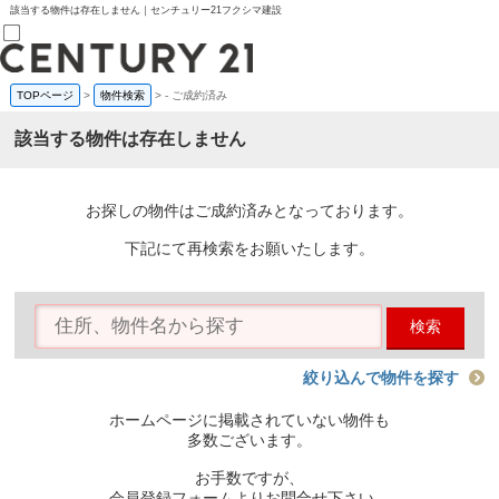
該当する物件は存在しません｜センチュリー21フクシマ建設
TOPページ
>
物件検索
>
-
ご成約済み
売買部
0120-800-844
該当する物件は存在しません
賃貸部
03-6912-3505
購入
会員メニュー
お探しの物件はご成約済みとなっております。
新規会員登録
ログイン
下記にて再検索をお願いたします。
お気に入り物件一覧
物件閲覧履歴
物件を探す
検索
購入TOP
条件から探す
学区から探す
絞り込んで物件を探す
町名から探す
マップで探す
ホームページに掲載されていない物件も
住宅ローン控除シミュレータ
多数ございます。
新築戸建て
中古戸建て
お手数ですが、
マンション
会員登録フォームよりお問合せ下さい。