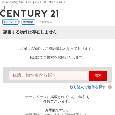
該当する物件は存在しません｜センチュリー21フクシマ建設
TOPページ
>
物件検索
>
-
ご成約済み
売買部
0120-800-844
該当する物件は存在しません
賃貸部
03-6912-3505
購入
会員メニュー
お探しの物件はご成約済みとなっております。
新規会員登録
ログイン
下記にて再検索をお願いたします。
お気に入り物件一覧
物件閲覧履歴
物件を探す
検索
購入TOP
条件から探す
学区から探す
絞り込んで物件を探す
町名から探す
マップで探す
ホームページに掲載されていない物件も
住宅ローン控除シミュレータ
多数ございます。
新築戸建て
中古戸建て
お手数ですが、
マンション
会員登録フォームよりお問合せ下さい。