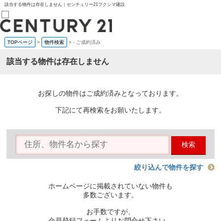
該当する物件は存在しません｜センチュリー21フクシマ建設
TOPページ
>
物件検索
>
-
ご成約済み
売買部
0120-800-844
該当する物件は存在しません
賃貸部
03-6912-3505
購入
会員メニュー
お探しの物件はご成約済みとなっております。
新規会員登録
ログイン
下記にて再検索をお願いたします。
お気に入り物件一覧
物件閲覧履歴
物件を探す
検索
購入TOP
条件から探す
学区から探す
絞り込んで物件を探す
町名から探す
マップで探す
ホームページに掲載されていない物件も
住宅ローン控除シミュレータ
多数ございます。
新築戸建て
中古戸建て
お手数ですが、
マンション
会員登録フォームよりお問合せ下さい。