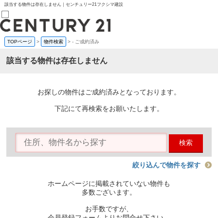
該当する物件は存在しません｜センチュリー21フクシマ建設
TOPページ
>
物件検索
>
-
ご成約済み
売買部
0120-800-844
該当する物件は存在しません
賃貸部
03-6912-3505
購入
会員メニュー
お探しの物件はご成約済みとなっております。
新規会員登録
ログイン
下記にて再検索をお願いたします。
お気に入り物件一覧
物件閲覧履歴
物件を探す
検索
購入TOP
条件から探す
学区から探す
絞り込んで物件を探す
町名から探す
マップで探す
ホームページに掲載されていない物件も
住宅ローン控除シミュレータ
多数ございます。
新築戸建て
中古戸建て
お手数ですが、
マンション
会員登録フォームよりお問合せ下さい。