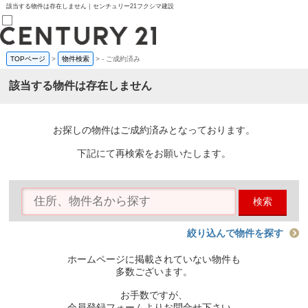
該当する物件は存在しません｜センチュリー21フクシマ建設
TOPページ
>
物件検索
>
-
ご成約済み
売買部
0120-800-844
該当する物件は存在しません
賃貸部
03-6912-3505
購入
会員メニュー
お探しの物件はご成約済みとなっております。
新規会員登録
ログイン
下記にて再検索をお願いたします。
お気に入り物件一覧
物件閲覧履歴
物件を探す
検索
購入TOP
条件から探す
学区から探す
絞り込んで物件を探す
町名から探す
マップで探す
ホームページに掲載されていない物件も
住宅ローン控除シミュレータ
多数ございます。
新築戸建て
中古戸建て
お手数ですが、
マンション
会員登録フォームよりお問合せ下さい。