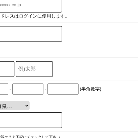
アドレスはログインに使用します。
-
-
(半角数字)
確認のうえ下記にチェックして下さい。