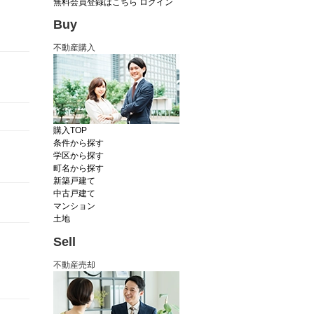
無料会員登録はこちら
ログイン
Buy
不動産購入
購入TOP
条件から探す
学区から探す
町名から探す
新築戸建て
中古戸建て
マンション
土地
Sell
不動産売却