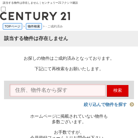
該当する物件は存在しません｜センチュリー21フクシマ建設
TOPページ
>
物件検索
>
-
ご成約済み
売買部
0120-800-844
該当する物件は存在しません
賃貸部
03-6912-3505
購入
会員メニュー
お探しの物件はご成約済みとなっております。
新規会員登録
ログイン
下記にて再検索をお願いたします。
お気に入り物件一覧
物件閲覧履歴
物件を探す
検索
購入TOP
条件から探す
学区から探す
絞り込んで物件を探す
町名から探す
マップで探す
ホームページに掲載されていない物件も
住宅ローン控除シミュレータ
多数ございます。
新築戸建て
中古戸建て
お手数ですが、
マンション
会員登録フォームよりお問合せ下さい。