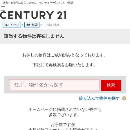
該当する物件は存在しません｜センチュリー21フクシマ建設
TOPページ
>
物件検索
>
-
ご成約済み
売買部
0120-800-844
該当する物件は存在しません
賃貸部
03-6912-3505
購入
会員メニュー
お探しの物件はご成約済みとなっております。
新規会員登録
ログイン
下記にて再検索をお願いたします。
お気に入り物件一覧
物件閲覧履歴
物件を探す
検索
購入TOP
条件から探す
学区から探す
絞り込んで物件を探す
町名から探す
マップで探す
ホームページに掲載されていない物件も
住宅ローン控除シミュレータ
多数ございます。
新築戸建て
中古戸建て
お手数ですが、
マンション
会員登録フォームよりお問合せ下さい。