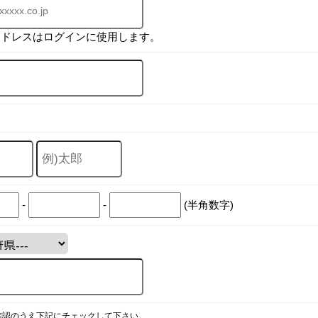
アドレスはログインに使用します。
-
-
(半角数字)
確認のうえ下記にチェックして下さい。