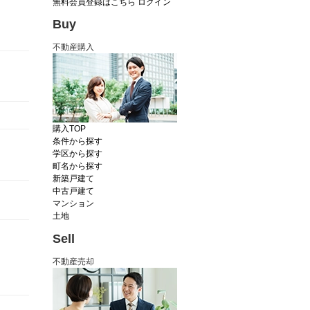
無料会員登録はこちら
ログイン
Buy
不動産購入
購入TOP
条件から探す
学区から探す
町名から探す
新築戸建て
中古戸建て
マンション
土地
Sell
不動産売却