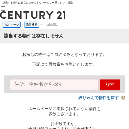
該当する物件は存在しません｜センチュリー21フクシマ建設
TOPページ
>
物件検索
>
-
ご成約済み
売買部
0120-800-844
該当する物件は存在しません
賃貸部
03-6912-3505
購入
会員メニュー
お探しの物件はご成約済みとなっております。
新規会員登録
ログイン
下記にて再検索をお願いたします。
お気に入り物件一覧
物件閲覧履歴
物件を探す
検索
購入TOP
条件から探す
学区から探す
絞り込んで物件を探す
町名から探す
マップで探す
ホームページに掲載されていない物件も
住宅ローン控除シミュレータ
多数ございます。
新築戸建て
中古戸建て
お手数ですが、
マンション
会員登録フォームよりお問合せ下さい。