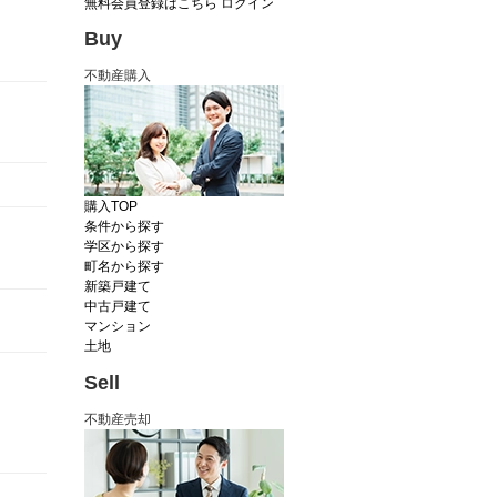
無料会員登録はこちら
ログイン
Buy
不動産購入
購入TOP
条件から探す
学区から探す
町名から探す
新築戸建て
中古戸建て
マンション
土地
Sell
不動産売却