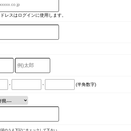
アドレスはログインに使用します。
-
-
(半角数字)
確認のうえ下記にチェックして下さい。