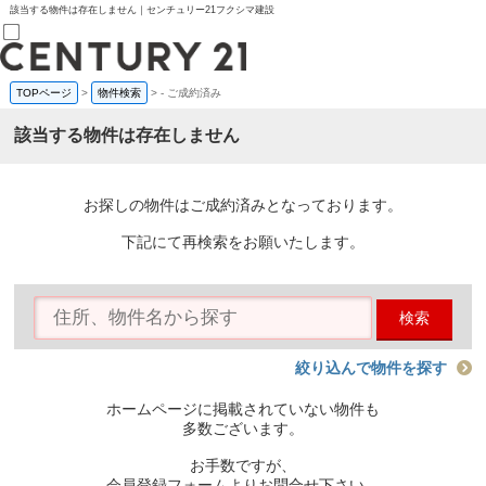
該当する物件は存在しません｜センチュリー21フクシマ建設
TOPページ
>
物件検索
>
-
ご成約済み
売買部
0120-800-844
該当する物件は存在しません
賃貸部
03-6912-3505
購入
会員メニュー
お探しの物件はご成約済みとなっております。
新規会員登録
ログイン
下記にて再検索をお願いたします。
お気に入り物件一覧
物件閲覧履歴
物件を探す
検索
購入TOP
条件から探す
学区から探す
絞り込んで物件を探す
町名から探す
マップで探す
ホームページに掲載されていない物件も
住宅ローン控除シミュレータ
多数ございます。
新築戸建て
中古戸建て
お手数ですが、
マンション
会員登録フォームよりお問合せ下さい。