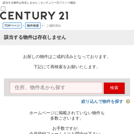
該当する物件は存在しません｜センチュリー21フクシマ建設
TOPページ
>
物件検索
>
-
ご成約済み
売買部
0120-800-844
該当する物件は存在しません
賃貸部
03-6912-3505
購入
会員メニュー
お探しの物件はご成約済みとなっております。
新規会員登録
ログイン
下記にて再検索をお願いたします。
お気に入り物件一覧
物件閲覧履歴
物件を探す
検索
購入TOP
条件から探す
学区から探す
絞り込んで物件を探す
町名から探す
マップで探す
ホームページに掲載されていない物件も
住宅ローン控除シミュレータ
多数ございます。
新築戸建て
中古戸建て
お手数ですが、
マンション
会員登録フォームよりお問合せ下さい。