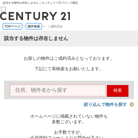
該当する物件は存在しません｜センチュリー21フクシマ建設
TOPページ
>
物件検索
>
-
ご成約済み
売買部
0120-800-844
該当する物件は存在しません
賃貸部
03-6912-3505
購入
会員メニュー
お探しの物件はご成約済みとなっております。
新規会員登録
ログイン
下記にて再検索をお願いたします。
お気に入り物件一覧
物件閲覧履歴
物件を探す
検索
購入TOP
条件から探す
学区から探す
絞り込んで物件を探す
町名から探す
マップで探す
ホームページに掲載されていない物件も
住宅ローン控除シミュレータ
多数ございます。
新築戸建て
中古戸建て
お手数ですが、
マンション
会員登録フォームよりお問合せ下さい。