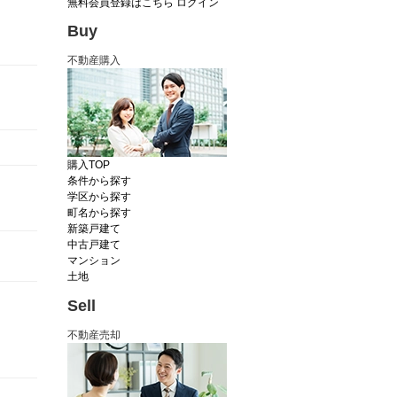
無料会員登録はこちら
ログイン
Buy
不動産購入
購入TOP
条件から探す
学区から探す
町名から探す
新築戸建て
中古戸建て
マンション
土地
Sell
不動産売却