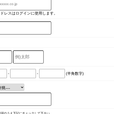
アドレスはログインに使用します。
-
-
(半角数字)
確認のうえ下記にチェックして下さい。