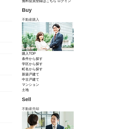
無料会員登録はこちら
ログイン
Buy
不動産購入
購入TOP
条件から探す
学区から探す
町名から探す
新築戸建て
中古戸建て
マンション
土地
Sell
不動産売却