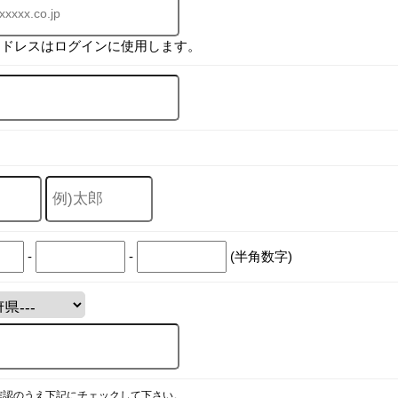
アドレスはログインに使用します。
-
-
(半角数字)
確認のうえ下記にチェックして下さい。