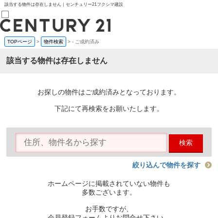
該当する物件は存在しません｜センチュリー21フクシマ建設
TOPページ
>
物件検索
>
-
ご成約済み
売買部
0120-800-844
該当する物件は存在しません
賃貸部
03-6912-3505
購入
会員メニュー
お探しの物件はご成約済みとなっております。
新規会員登録
ログイン
下記にて再検索をお願いたします。
お気に入り物件一覧
物件閲覧履歴
物件を探す
検索
購入TOP
条件から探す
学区から探す
絞り込んで物件を探す
町名から探す
マップで探す
ホームページに掲載されていない物件も
住宅ローン控除シミュレータ
多数ございます。
新築戸建て
中古戸建て
お手数ですが、
マンション
会員登録フォームよりお問合せ下さい。