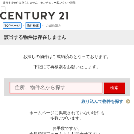
該当する物件は存在しません｜センチュリー21フクシマ建設
TOPページ
>
物件検索
>
-
ご成約済み
売買部
0120-800-844
該当する物件は存在しません
賃貸部
03-6912-3505
購入
会員メニュー
お探しの物件はご成約済みとなっております。
新規会員登録
ログイン
下記にて再検索をお願いたします。
お気に入り物件一覧
物件閲覧履歴
物件を探す
検索
購入TOP
条件から探す
学区から探す
絞り込んで物件を探す
町名から探す
マップで探す
ホームページに掲載されていない物件も
住宅ローン控除シミュレータ
多数ございます。
新築戸建て
中古戸建て
お手数ですが、
マンション
会員登録フォームよりお問合せ下さい。