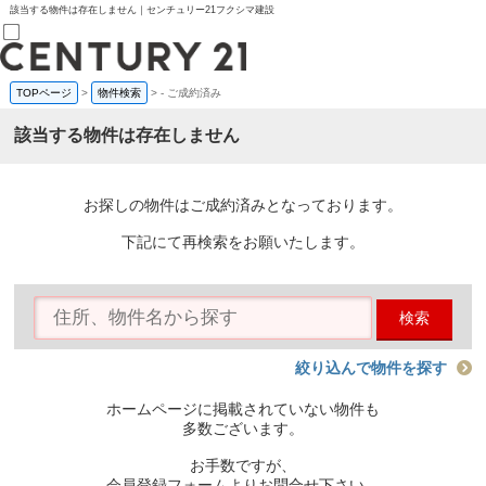
該当する物件は存在しません｜センチュリー21フクシマ建設
TOPページ
>
物件検索
>
-
ご成約済み
売買部
0120-800-844
該当する物件は存在しません
賃貸部
03-6912-3505
購入
会員メニュー
お探しの物件はご成約済みとなっております。
新規会員登録
ログイン
下記にて再検索をお願いたします。
お気に入り物件一覧
物件閲覧履歴
物件を探す
検索
購入TOP
条件から探す
学区から探す
絞り込んで物件を探す
町名から探す
マップで探す
ホームページに掲載されていない物件も
住宅ローン控除シミュレータ
多数ございます。
新築戸建て
中古戸建て
お手数ですが、
マンション
会員登録フォームよりお問合せ下さい。