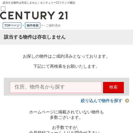
該当する物件は存在しません｜センチュリー21フクシマ建設
TOPページ
>
物件検索
>
-
ご成約済み
売買部
0120-800-844
該当する物件は存在しません
賃貸部
03-6912-3505
購入
会員メニュー
お探しの物件はご成約済みとなっております。
新規会員登録
ログイン
下記にて再検索をお願いたします。
お気に入り物件一覧
物件閲覧履歴
物件を探す
検索
購入TOP
条件から探す
学区から探す
絞り込んで物件を探す
町名から探す
マップで探す
ホームページに掲載されていない物件も
住宅ローン控除シミュレータ
多数ございます。
新築戸建て
中古戸建て
お手数ですが、
マンション
会員登録フォームよりお問合せ下さい。