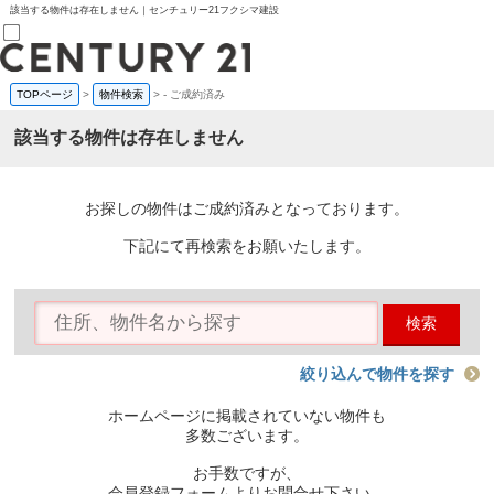
該当する物件は存在しません｜センチュリー21フクシマ建設
TOPページ
>
物件検索
>
-
ご成約済み
売買部
0120-800-844
該当する物件は存在しません
賃貸部
03-6912-3505
購入
会員メニュー
お探しの物件はご成約済みとなっております。
新規会員登録
ログイン
下記にて再検索をお願いたします。
お気に入り物件一覧
物件閲覧履歴
物件を探す
検索
購入TOP
条件から探す
学区から探す
絞り込んで物件を探す
町名から探す
マップで探す
ホームページに掲載されていない物件も
住宅ローン控除シミュレータ
多数ございます。
新築戸建て
中古戸建て
お手数ですが、
マンション
会員登録フォームよりお問合せ下さい。