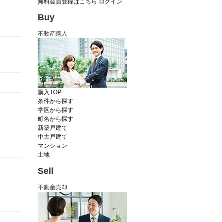
無料会員登録はこちら
ログイン
Buy
不動産購入
購入TOP
条件から探す
学区から探す
町名から探す
新築戸建て
中古戸建て
マンション
土地
Sell
不動産売却