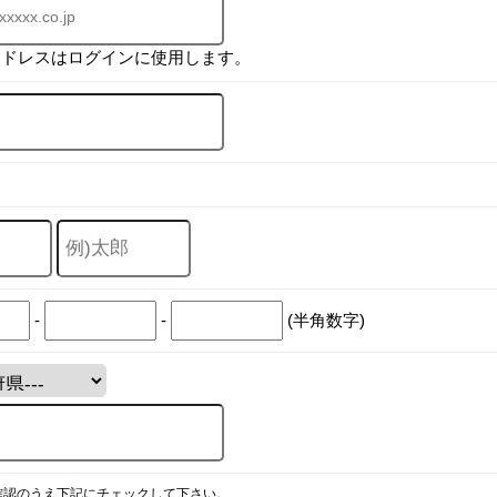
アドレスはログインに使用します。
-
-
(半角数字)
確認のうえ下記にチェックして下さい。