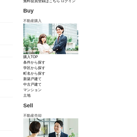
無料会員登録はこちら
ログイン
Buy
不動産購入
購入TOP
条件から探す
学区から探す
町名から探す
新築戸建て
中古戸建て
マンション
土地
Sell
不動産売却