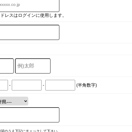
アドレスはログインに使用します。
-
-
(半角数字)
確認のうえ下記にチェックして下さい。