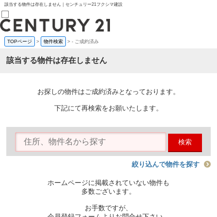
該当する物件は存在しません｜センチュリー21フクシマ建設
TOPページ
>
物件検索
>
-
ご成約済み
売買部
0120-800-844
該当する物件は存在しません
賃貸部
03-6912-3505
購入
会員メニュー
お探しの物件はご成約済みとなっております。
新規会員登録
ログイン
下記にて再検索をお願いたします。
お気に入り物件一覧
物件閲覧履歴
物件を探す
検索
購入TOP
条件から探す
学区から探す
絞り込んで物件を探す
町名から探す
マップで探す
ホームページに掲載されていない物件も
住宅ローン控除シミュレータ
多数ございます。
新築戸建て
中古戸建て
お手数ですが、
マンション
会員登録フォームよりお問合せ下さい。