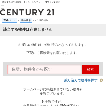
該当する物件は存在しません｜センチュリー21フクシマ建設
TOPページ
>
物件検索
>
-
ご成約済み
売買部
0120-800-844
該当する物件は存在しません
賃貸部
03-6912-3505
購入
会員メニュー
お探しの物件はご成約済みとなっております。
新規会員登録
ログイン
下記にて再検索をお願いたします。
お気に入り物件一覧
物件閲覧履歴
物件を探す
検索
購入TOP
条件から探す
学区から探す
絞り込んで物件を探す
町名から探す
マップで探す
ホームページに掲載されていない物件も
住宅ローン控除シミュレータ
多数ございます。
新築戸建て
中古戸建て
お手数ですが、
マンション
会員登録フォームよりお問合せ下さい。