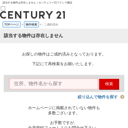
該当する物件は存在しません｜センチュリー21フクシマ建設
TOPページ
>
物件検索
>
-
ご成約済み
売買部
0120-800-844
該当する物件は存在しません
賃貸部
03-6912-3505
購入
会員メニュー
お探しの物件はご成約済みとなっております。
新規会員登録
ログイン
下記にて再検索をお願いたします。
お気に入り物件一覧
物件閲覧履歴
物件を探す
検索
購入TOP
条件から探す
学区から探す
絞り込んで物件を探す
町名から探す
マップで探す
ホームページに掲載されていない物件も
住宅ローン控除シミュレータ
多数ございます。
新築戸建て
中古戸建て
お手数ですが、
マンション
会員登録フォームよりお問合せ下さい。