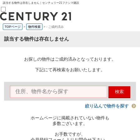
該当する物件は存在しません｜センチュリー21フクシマ建設
TOPページ
>
物件検索
>
-
ご成約済み
売買部
0120-800-844
該当する物件は存在しません
賃貸部
03-6912-3505
購入
会員メニュー
お探しの物件はご成約済みとなっております。
新規会員登録
ログイン
下記にて再検索をお願いたします。
お気に入り物件一覧
物件閲覧履歴
物件を探す
検索
購入TOP
条件から探す
学区から探す
絞り込んで物件を探す
町名から探す
マップで探す
ホームページに掲載されていない物件も
住宅ローン控除シミュレータ
多数ございます。
新築戸建て
中古戸建て
お手数ですが、
マンション
会員登録フォームよりお問合せ下さい。