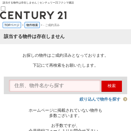
該当する物件は存在しません｜センチュリー21フクシマ建設
TOPページ
>
物件検索
>
-
ご成約済み
売買部
0120-800-844
該当する物件は存在しません
賃貸部
03-6912-3505
購入
会員メニュー
お探しの物件はご成約済みとなっております。
新規会員登録
ログイン
下記にて再検索をお願いたします。
お気に入り物件一覧
物件閲覧履歴
物件を探す
検索
購入TOP
条件から探す
学区から探す
絞り込んで物件を探す
町名から探す
マップで探す
ホームページに掲載されていない物件も
住宅ローン控除シミュレータ
多数ございます。
新築戸建て
中古戸建て
お手数ですが、
マンション
会員登録フォームよりお問合せ下さい。