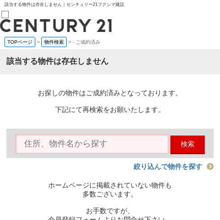
該当する物件は存在しません｜センチュリー21フクシマ建設
TOPページ
>
物件検索
>
-
ご成約済み
売買部
0120-800-844
該当する物件は存在しません
賃貸部
03-6912-3505
購入
会員メニュー
お探しの物件はご成約済みとなっております。
新規会員登録
ログイン
下記にて再検索をお願いたします。
お気に入り物件一覧
物件閲覧履歴
物件を探す
検索
購入TOP
条件から探す
学区から探す
絞り込んで物件を探す
町名から探す
マップで探す
ホームページに掲載されていない物件も
住宅ローン控除シミュレータ
多数ございます。
新築戸建て
中古戸建て
お手数ですが、
マンション
会員登録フォームよりお問合せ下さい。