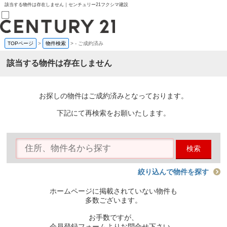
該当する物件は存在しません｜センチュリー21フクシマ建設
TOPページ
>
物件検索
>
-
ご成約済み
売買部
0120-800-844
該当する物件は存在しません
賃貸部
03-6912-3505
購入
会員メニュー
お探しの物件はご成約済みとなっております。
新規会員登録
ログイン
下記にて再検索をお願いたします。
お気に入り物件一覧
物件閲覧履歴
物件を探す
検索
購入TOP
条件から探す
学区から探す
絞り込んで物件を探す
町名から探す
マップで探す
ホームページに掲載されていない物件も
住宅ローン控除シミュレータ
多数ございます。
新築戸建て
中古戸建て
お手数ですが、
マンション
会員登録フォームよりお問合せ下さい。