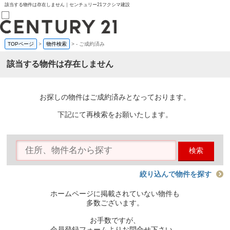
該当する物件は存在しません｜センチュリー21フクシマ建設
TOPページ
>
物件検索
>
-
ご成約済み
売買部
0120-800-844
該当する物件は存在しません
賃貸部
03-6912-3505
購入
会員メニュー
お探しの物件はご成約済みとなっております。
新規会員登録
ログイン
下記にて再検索をお願いたします。
お気に入り物件一覧
物件閲覧履歴
物件を探す
検索
購入TOP
条件から探す
学区から探す
絞り込んで物件を探す
町名から探す
マップで探す
ホームページに掲載されていない物件も
住宅ローン控除シミュレータ
多数ございます。
新築戸建て
中古戸建て
お手数ですが、
マンション
会員登録フォームよりお問合せ下さい。