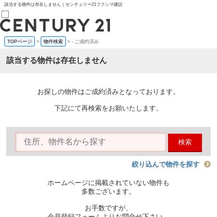
該当する物件は存在しません｜センチュリー21フクシマ建設
TOPページ
>
物件検索
>
-
ご成約済み
売買部
0120-800-844
該当する物件は存在しません
賃貸部
03-6912-3505
購入
会員メニュー
お探しの物件はご成約済みとなっております。
新規会員登録
ログイン
下記にて再検索をお願いたします。
お気に入り物件一覧
物件閲覧履歴
物件を探す
検索
購入TOP
条件から探す
学区から探す
絞り込んで物件を探す
町名から探す
マップで探す
ホームページに掲載されていない物件も
住宅ローン控除シミュレータ
多数ございます。
新築戸建て
中古戸建て
お手数ですが、
マンション
会員登録フォームよりお問合せ下さい。