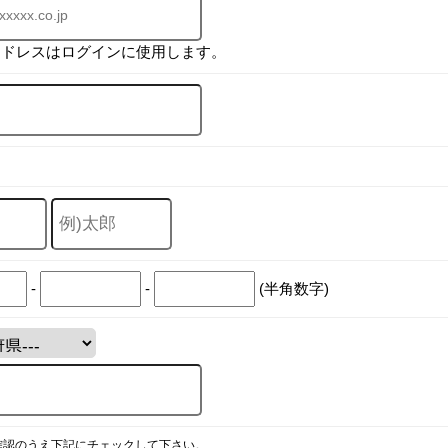
アドレスはログインに使用します。
-
-
(半角数字)
確認のうえ下記にチェックして下さい。