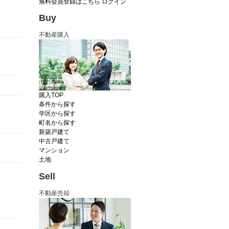
無料会員登録はこちら
ログイン
Buy
不動産購入
購入TOP
条件から探す
学区から探す
町名から探す
新築戸建て
中古戸建て
マンション
土地
Sell
不動産売却