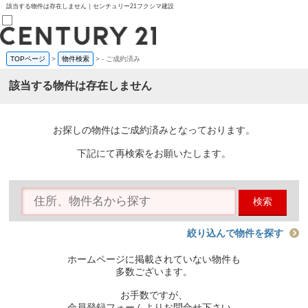
該当する物件は存在しません｜センチュリー21フクシマ建設
TOPページ
>
物件検索
>
-
ご成約済み
売買部
0120-800-844
該当する物件は存在しません
賃貸部
03-6912-3505
購入
会員メニュー
お探しの物件はご成約済みとなっております。
新規会員登録
ログイン
下記にて再検索をお願いたします。
お気に入り物件一覧
物件閲覧履歴
物件を探す
検索
購入TOP
条件から探す
学区から探す
絞り込んで物件を探す
町名から探す
マップで探す
ホームページに掲載されていない物件も
住宅ローン控除シミュレータ
多数ございます。
新築戸建て
中古戸建て
お手数ですが、
マンション
会員登録フォームよりお問合せ下さい。