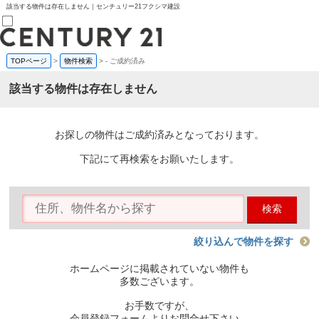
該当する物件は存在しません｜センチュリー21フクシマ建設
TOPページ
>
物件検索
>
-
ご成約済み
売買部
0120-800-844
該当する物件は存在しません
賃貸部
03-6912-3505
購入
会員メニュー
お探しの物件はご成約済みとなっております。
新規会員登録
ログイン
下記にて再検索をお願いたします。
お気に入り物件一覧
物件閲覧履歴
物件を探す
検索
購入TOP
条件から探す
学区から探す
絞り込んで物件を探す
町名から探す
マップで探す
ホームページに掲載されていない物件も
住宅ローン控除シミュレータ
多数ございます。
新築戸建て
中古戸建て
お手数ですが、
マンション
会員登録フォームよりお問合せ下さい。