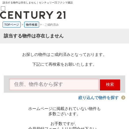
該当する物件は存在しません｜センチュリー21フクシマ建設
TOPページ
>
物件検索
>
-
ご成約済み
売買部
0120-800-844
該当する物件は存在しません
賃貸部
03-6912-3505
購入
会員メニュー
お探しの物件はご成約済みとなっております。
新規会員登録
ログイン
下記にて再検索をお願いたします。
お気に入り物件一覧
物件閲覧履歴
物件を探す
検索
購入TOP
条件から探す
学区から探す
絞り込んで物件を探す
町名から探す
マップで探す
ホームページに掲載されていない物件も
住宅ローン控除シミュレータ
多数ございます。
新築戸建て
中古戸建て
お手数ですが、
マンション
会員登録フォームよりお問合せ下さい。